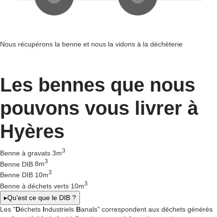
Nous récupérons la benne et nous la vidons à la déchèterie
Les bennes que nous
pouvons vous livrer à
Hyères
3
Benne à gravats
3m
3
Benne DIB
8m
3
Benne DIB
10m
3
Benne à déchets verts
10m
▸
Qu'est ce que le DIB ?
Les "
D
échets
I
ndustriels
B
anals" correspondent aux déchets générés