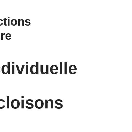
ctions
ire
ndividuelle
cloisons