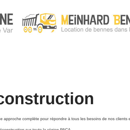
construction
approche complète pour répondre à tous les besoins de nos clients en
éconstruction sur toute la région PACA.