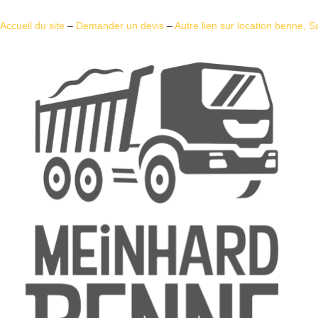
Accueil du site
–
Demander un devis
–
Autre lien sur location benne, 