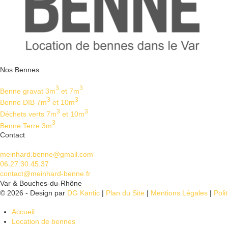
Nos Bennes
3
3
Benne gravat 3m
et 7m
3
3
Benne DIB 7m
et 10m
3
3
Déchets verts 7m
et 10m
3
Benne Terre 3m
Contact
meinhard.benne@gmail.com
06.27.30.45.37
contact@meinhard-benne.fr
Var & Bouches-du-Rhône
© 2026 - Design par
DG Kantic
|
Plan du Site
|
Mentions Légales
|
Poli
Accueil
Location de bennes