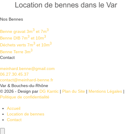
Nos Bennes
3
3
Benne gravat 3m
et 7m
3
3
Benne DIB 7m
et 10m
3
3
Déchets verts 7m
et 10m
3
Benne Terre 3m
Contact
meinhard.benne@gmail.com
06.27.30.45.37
contact@meinhard-benne.fr
Var & Bouches-du-Rhône
© 2026 - Design par
DG Kantic
|
Plan du Site
|
Mentions Légales
|
Politique de confidentialité
Accueil
Location de bennes
Contact