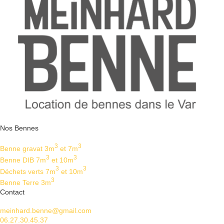
Nos Bennes
3
3
Benne gravat 3m
et 7m
3
3
Benne DIB 7m
et 10m
3
3
Déchets verts 7m
et 10m
3
Benne Terre 3m
Contact
meinhard.benne@gmail.com
06.27.30.45.37